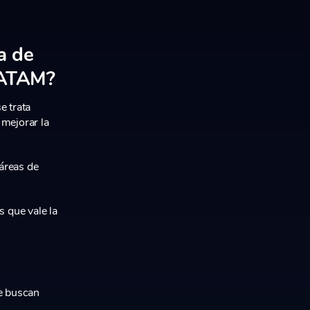
a de
LATAM?
e trata
 mejorar la
áreas de
 que vale la
e buscan