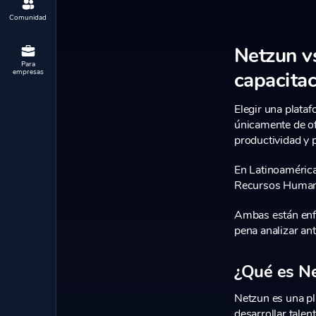
Comunidad
Netzun vs
Para
empresas
capacita
Elegir una plataf
únicamente de of
productividad y p
En Latinoamérica
Recursos Humano
Ambas están enfo
pena analizar an
¿Qué es N
Netzun es una pl
desarrollar talen