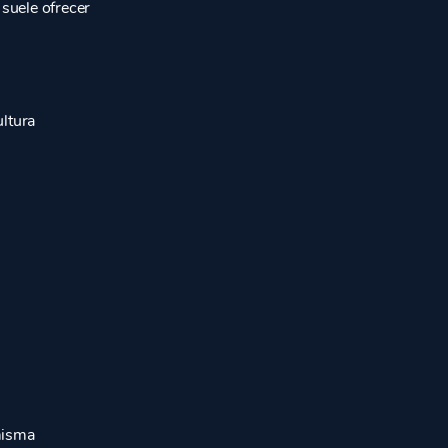
suele ofrecer
ltura
misma