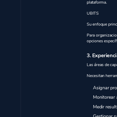
plataforma.
UBITS
Su enfoque princ
Para organizacio
opciones específ
3. Experienc
Las áreas de cap
Necesitan herram
Asignar pr
Monitorear
Medir resul
Gestionar r