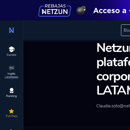
← Todos los artíc
Netzun
Cursos
plata
corpo
Inglés
+20 IDIOMAS
LATA
Ranking
Claudia.soto@ne
Full Pass