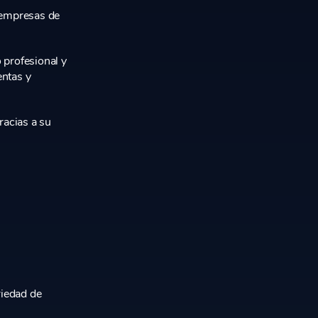
 empresas de
 profesional y
entas y
racias a su
riedad de