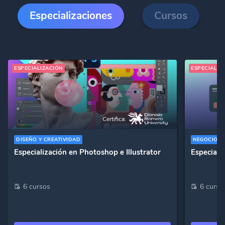
Especializaciones
Cursos
ESPECIALIZACIÓN
ESPECIALIZ
Certifica:
DISEÑO Y CREATIVIDAD
NEGOCIOS
Especialización en Photoshop e Illustrator
Especiali
6 cursos
6 curso